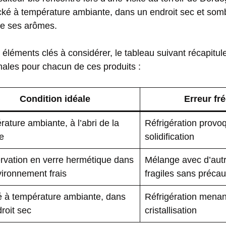
tocké à température ambiante, dans un endroit sec et som
de ses arômes.
s éléments clés à considérer, le tableau suivant récapitul
males pour chacun de ces produits :
Condition idéale
Erreur fr
ature ambiante, à l’abri de la
Réfrigération provoq
e
solidification
rvation en verre hermétique dans
Mélange avec d’autr
ironnement frais
fragiles sans précau
é à température ambiante, dans
Réfrigération menan
roit sec
cristallisation