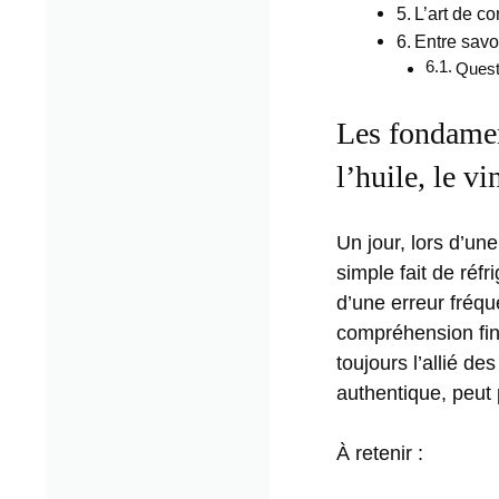
L’art de c
Entre savoi
Quest
Les fondament
l’huile, le vi
Un jour, lors d’un
simple fait de réfr
d’une erreur fréqu
compréhension fin
toujours l’allié de
authentique, peut
À retenir :