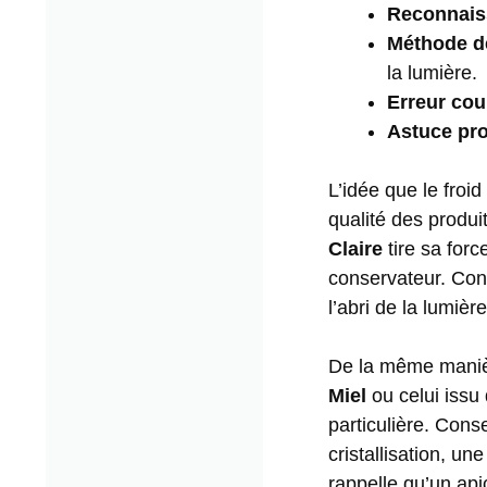
Reconnais
Méthode de
la lumière.
Erreur cou
Astuce pro
L’idée que le froid
qualité des produi
Claire
tire sa for
conservateur. Con
l’abri de la lumiè
De la même manièr
Miel
ou celui issu
particulière. Cons
cristallisation, un
rappelle qu’un api