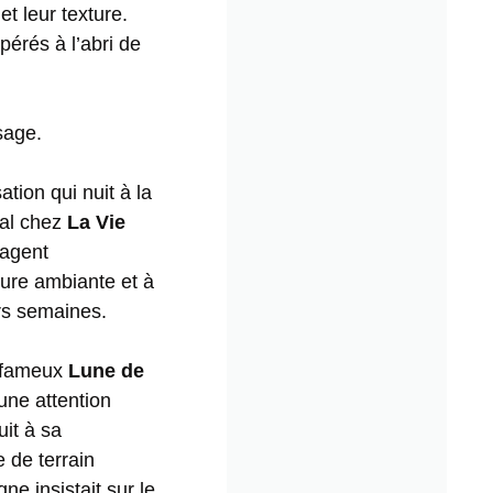
et leur texture.
érés à l’abri de
sage.
ation qui nuit à la
ral chez
La Vie
 agent
ure ambiante et à
urs semaines.
e fameux
Lune de
 une attention
uit à sa
e de terrain
ogne
insistait sur le