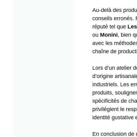
Au-delà des produ
conseils erronés.
réputé tel que
Les
ou
Monini
, bien q
avec les méthodes 
chaîne de product
Lors d’un atelier 
d’origine artisana
industriels. Les e
produits, soulign
spécificités de c
privilégient le re
identité gustative e
En conclusion de c