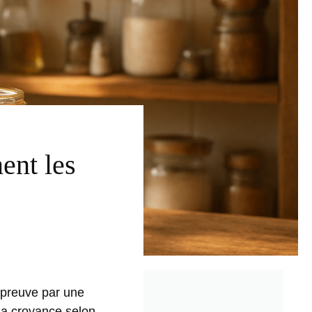
ment les
 épreuve par une
 la croyance selon