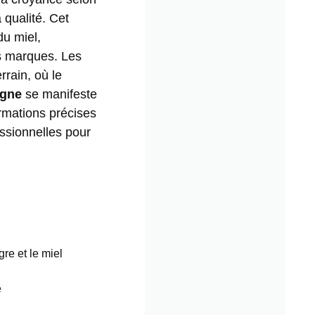
 qualité. Cet
du miel,
es marques. Les
rrain, où le
agne
se manifeste
rmations précises
essionnelles pour
gre et le miel
e