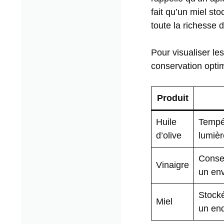
fait qu’un miel s
toute la richesse 
Pour visualiser le
conservation opti
Produit
Huile
Tempér
d’olive
lumièr
Conse
Vinaigre
un env
Stock
Miel
un end