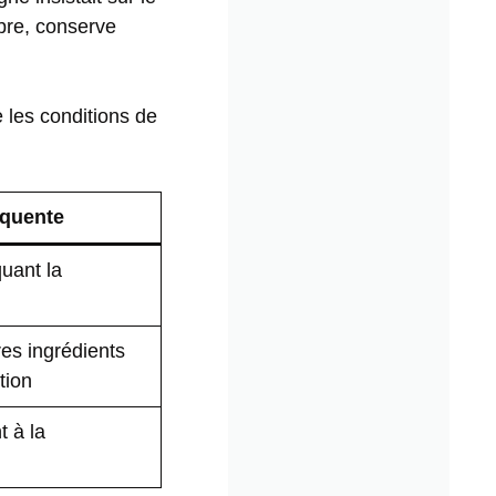
bre, conserve
e les conditions de
équente
uant la
es ingrédients
tion
t à la