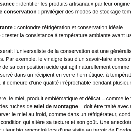
sance :
identifier les produits artisanaux par leur origine 
 conservation :
privilégier des modes de stockage temp
rante :
confondre réfrigération et conservation idéale.
 :
tester la consistance à température ambiante avant u
 serait l’universaliste de la conservation est une généralis
ts. Par exemple, le vinaigre issu d’un savoir-faire ancest
ce de sa composition acide qui agit naturellement comme
servé dans un récipient en verre hermétique, à températ
re, il demeure d’une qualité irréprochable pendant plusie
e, le miel, produit emblématique et délicat – comme l
 des ruches de
Miel de Montagne
– doit être traité avec
erver le miel au froid, comme dans un réfrigérateur, cond
e condition qui altère sa texture et son goût. Une anecdot
culteur bio rencontré lors d’une visite au
terroir de Dord