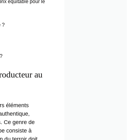
prix équitable pour le
é ?
 ?
producteur au
urs éléments
authentique,
ts. Ce genre de
pe consiste à
 du terroir doit