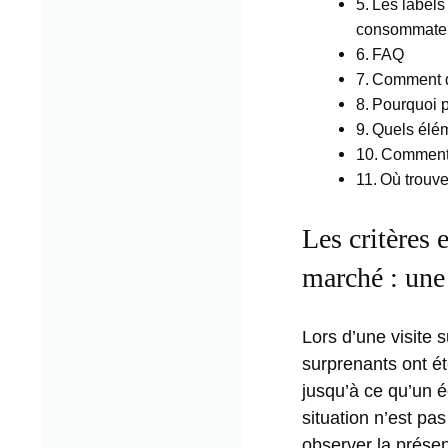
Les labels 
consommate
FAQ
Comment di
Pourquoi pr
Quels élém
Comment l
Où trouve
Les critères 
marché : une 
Lors d’une visite 
surprenants ont ét
jusqu’à ce qu’un é
situation n’est pa
observer la présent