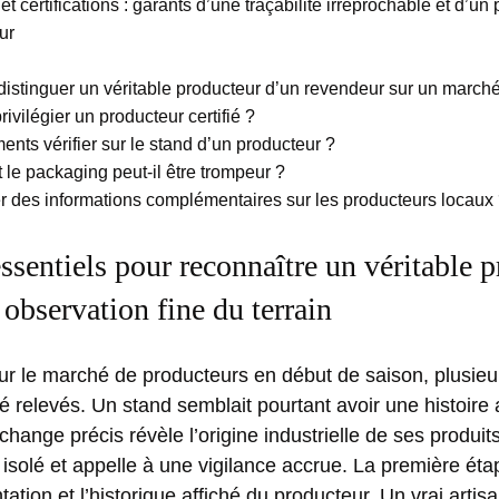
et certifications : garants d’une traçabilité irréprochable et d’un 
ur
stinguer un véritable producteur d’un revendeur sur un march
ivilégier un producteur certifié ?
ents vérifier sur le stand d’un producteur ?
e packaging peut-il être trompeur ?
r des informations complémentaires sur les producteurs locaux
essentiels pour reconnaître un véritable 
observation fine du terrain
sur le marché de producteurs en début de saison, plusie
é relevés. Un stand semblait pourtant avoir une histoire 
change précis révèle l’origine industrielle de ses produi
s isolé et appelle à une vigilance accrue. La première éta
ation et l’historique affiché du producteur. Un vrai artisan