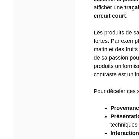
afficher une
traçab
circuit court
.
Les produits de sa
fortes. Par exemp
matin et des fruits
de sa passion pour
produits uniformi
contraste est un i
Pour déceler ces s
Provenance
Présentatio
techniques 
Interaction