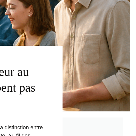
eur au
pent pas
a distinction entre
e. Au fil des