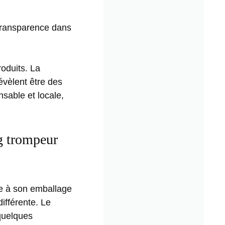
 transparence dans
roduits. La
révèlent être des
sable et locale,
ng trompeur
ce à son emballage
ifférente. Le
quelques