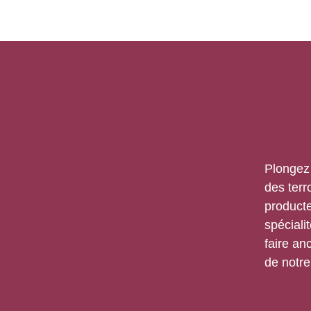
Plongez 
des terr
producte
spéciali
faire an
de notre