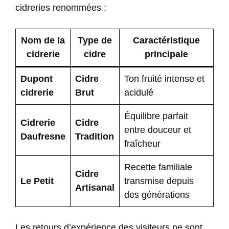
cidreries renommées :
Nom de la
Type de
Caractéristique
cidrerie
cidre
principale
Dupont
Cidre
Ton fruité intense et
cidrerie
Brut
acidulé
Équilibre parfait
Cidrerie
Cidre
entre douceur et
Daufresne
Tradition
fraîcheur
Recette familiale
Cidre
Le Petit
transmise depuis
Artisanal
des générations
Les retours d’expérience des visiteurs ne sont